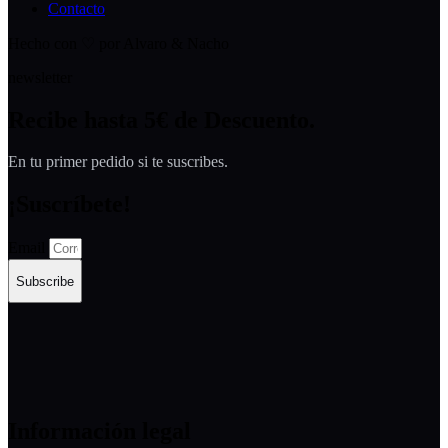
Contacto
Hecho con ♡ por Alvaro & Nacho
newsletter
Recibe hasta 5€ de Descuento.
En tu primer pedido si te suscribes.
¡Suscríbete!
Email
Subscribe
Información legal