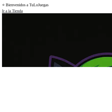
Ir
⭐️ Bienvenidos a TuLoJuegas
al
Ir a la Tienda
contenido